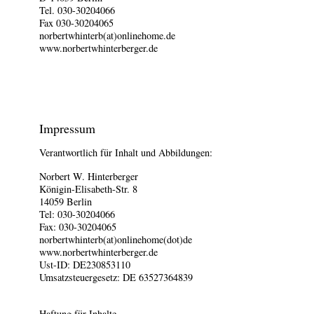
Tel. 030-30204066
Fax 030-30204065
norbertwhinterb(at)onlinehome.de
www.norbertwhinterberger.de
Impressum
Verantwortlich für Inhalt und Abbildungen:
Norbert W. Hinterberger
Königin-Elisabeth-Str. 8
14059 Berlin
Tel: 030-30204066
Fax: 030-30204065
norbertwhinterb(at)onlinehome(dot)de
www.norbertwhinterberger.de
Ust-ID: DE230853110
Umsatzsteuergesetz: DE 63527364839
Haftung für Inhalte