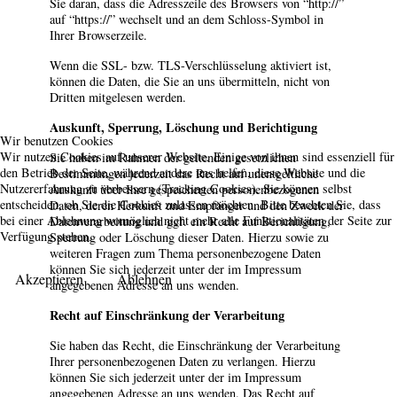
Sie daran, dass die Adresszeile des Browsers von “http://”
auf “https://” wechselt und an dem Schloss-Symbol in
Ihrer Browserzeile.
Wenn die SSL- bzw. TLS-Verschlüsselung aktiviert ist,
können die Daten, die Sie an uns übermitteln, nicht von
Dritten mitgelesen werden.
Auskunft, Sperrung, Löschung und Berichtigung
Wir benutzen Cookies
Wir nutzen Cookies auf unserer Website. Einige von ihnen sind essenziell für
Sie haben im Rahmen der geltenden gesetzlichen
den Betrieb der Seite, während andere uns helfen, diese Website und die
Bestimmungen jederzeit das Recht auf unentgeltliche
Nutzererfahrung zu verbessern (Tracking Cookies). Sie können selbst
Auskunft über Ihre gespeicherten personenbezogenen
entscheiden, ob Sie die Cookies zulassen möchten. Bitte beachten Sie, dass
Daten, deren Herkunft und Empfänger und den Zweck der
bei einer Ablehnung womöglich nicht mehr alle Funktionalitäten der Seite zur
Datenverarbeitung und ggf. ein Recht auf Berichtigung,
Verfügung stehen.
Sperrung oder Löschung dieser Daten. Hierzu sowie zu
weiteren Fragen zum Thema personenbezogene Daten
können Sie sich jederzeit unter der im Impressum
Akzeptieren
Ablehnen
angegebenen Adresse an uns wenden.
Recht auf Einschränkung der Verarbeitung
Sie haben das Recht, die Einschränkung der Verarbeitung
Ihrer personenbezogenen Daten zu verlangen. Hierzu
können Sie sich jederzeit unter der im Impressum
angegebenen Adresse an uns wenden. Das Recht auf