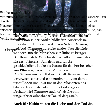
Wir benutzen Cookies
Wir nutzen Cookies auf unserer Website. Einige von ihnen sind essenziell für
den Betrieb der Seite, während andere uns helfen, diese Website und die
Nutzererfahrung zu verbessern (Tracking Cookies). Sie können selbst
entscheiden, ob Sie die Cookies zulassen möchten. Bitte beachten Sie, dass
bei einer Ablehnung womöglich nicht mehr alle Funktionalitäten der Seite zur
Der Zusammenhang beider Lebensprinzipien
Verfügung stehen.
fand schon in der Antike bildhaften Ausdruck im
brüderlichen Einherschreiten von Schlaf
(Hypnos)
und Tod
(Thanatos),
welche rastlos über die Erde
Akzeptieren
Ablehnen
wandern, um die Menschen zur Ruhe zu bringen.
Bei Homer steht
Eros
für die Grundbedürfnisse des
Essens, Trinkens, Schlafens und für die
geschlechtliche Liebe als Garant für das Fortbestehen
von Pflanzen, Tieren und Menschen.
Das Wissen um den Tod macht all diese Genüsse
unverwechselbar und einzigartig, kultiviert damit
unser Leben und lässt uns in den Momenten des
Glücks das unentrinnbare Schicksal vergessen.
Deshalb wird
Thanatos
auch oft als
Eros
mit
umgekehrter erloschener Fackel dargestellt.
Auch für Kubin waren die Liebe und der Tod
die