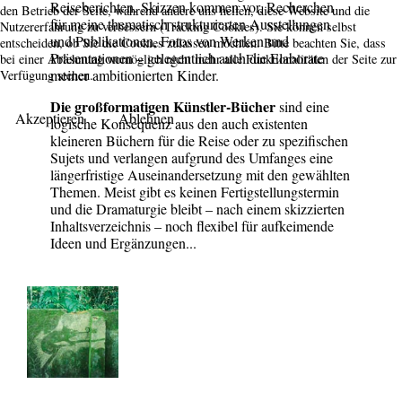
Reiseberichten. Skizzen kommen vor, Recherchen
den Betrieb der Seite, während andere uns helfen, diese Website und die
für meine thematisch strukturierten Ausstellungen
Nutzererfahrung zu verbessern (Tracking Cookies). Sie können selbst
und Publikationen, Fotos von Werken und
entscheiden, ob Sie die Cookies zulassen möchten. Bitte beachten Sie, dass
Präsentationen – gelegentlich auch die Elaborate
bei einer Ablehnung womöglich nicht mehr alle Funktionalitäten der Seite zur
meiner ambitionierten Kinder.
Verfügung stehen.
Die großformatigen Künstler-Bücher
sind eine
Akzeptieren
Ablehnen
logische Konsequenz aus den auch existenten
kleineren Büchern für die Reise oder zu spezifischen
Sujets und verlangen aufgrund des Umfanges eine
längerfristige Auseinandersetzung mit den gewählten
Themen. Meist gibt es keinen Fertigstellungstermin
und die Dramaturgie bleibt – nach einem skizzierten
Inhaltsverzeichnis – noch flexibel für aufkeimende
Ideen und Ergänzungen...