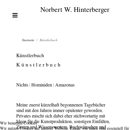
Norbert W. Hinterberger
Startseite
Künstlerbuch
Künstlerbuch
K ü n s t l e r b u c h
Nichts
|
Hominiden
|
Amazonas
Meine zuerst kürzelhaft begonnenen Tagebücher
sind mit den Jahren immer opulenter geworden.
Privates mischt sich dabei eher stichwortartig mit
Ideen für die Kunstproduktion, sonstigen Einfällen,
Wir benutzen Cookies
Zitaten und Wissenswertem, Buchwünschen und
Wir nutzen Cookies auf unserer Website. Einige von ihnen sind essenziell für