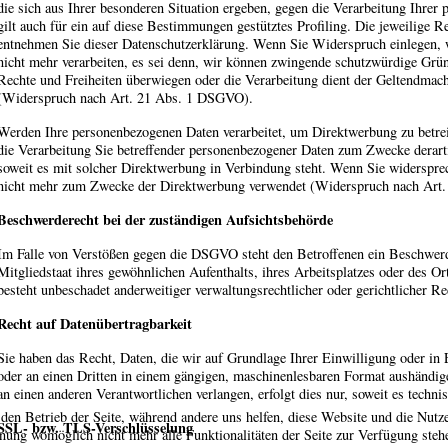
die sich aus Ihrer besonderen Situation ergeben, gegen die Verarbeitung Ihre
gilt auch für ein auf diese Bestimmungen gestütztes Profiling. Die jeweilige R
entnehmen Sie dieser Datenschutzerklärung. Wenn Sie Widerspruch einlegen, 
nicht mehr verarbeiten, es sei denn, wir können zwingende schutzwürdige Gründ
Rechte und Freiheiten überwiegen oder die Verarbeitung dient der Geltendma
(Widerspruch nach Art. 21 Abs. 1 DSGVO).
Werden Ihre personenbezogenen Daten verarbeitet, um Direktwerbung zu betrei
die Verarbeitung Sie betreffender personenbezogener Daten zum Zwecke derartig
soweit es mit solcher Direktwerbung in Verbindung steht. Wenn Sie widerspr
nicht mehr zum Zwecke der Direktwerbung verwendet (Widerspruch nach Art
Beschwerderecht bei der zuständigen Aufsichtsbehörde
Im Falle von Verstößen gegen die DSGVO steht den Betroffenen ein Beschwerd
Mitgliedstaat ihres gewöhnlichen Aufenthalts, ihres Arbeitsplatzes oder des 
besteht unbeschadet anderweitiger verwaltungsrechtlicher oder gerichtlicher Re
Recht auf Datenübertragbarkeit
Sie haben das Recht, Daten, die wir auf Grundlage Ihrer Einwilligung oder in E
oder an einen Dritten in einem gängigen, maschinenlesbaren Format aushändige
an einen anderen Verantwortlichen verlangen, erfolgt dies nur, soweit es techni
 den Betrieb der Seite, während andere uns helfen, diese Website und die Nutz
SSL- bzw. TLS-Verschlüsselung
hnung womöglich nicht mehr alle Funktionalitäten der Seite zur Verfügung steh