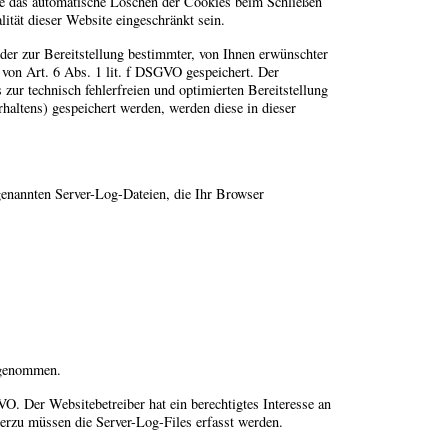
ie das automatische Löschen der Cookies beim Schließen
ität dieser Website eingeschränkt sein.
er zur Bereitstellung bestimmter, von Ihnen erwünschter
 von Art. 6 Abs. 1 lit. f DSGVO gespeichert. Der
 zur technisch fehlerfreien und optimierten Bereitstellung
haltens) gespeichert werden, werden diese in dieser
 genannten Server-Log-Dateien, die Ihr Browser
rgenommen.
VO. Der Websitebetreiber hat ein berechtigtes Interesse an
ierzu müssen die Server-Log-Files erfasst werden.