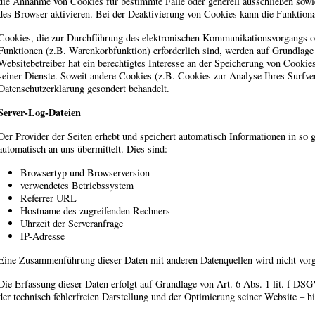
die Annahme von Cookies für bestimmte Fälle oder generell ausschließen sow
des Browser aktivieren. Bei der Deaktivierung von Cookies kann die Funktional
Cookies, die zur Durchführung des elektronischen Kommunikationsvorgangs od
Funktionen (z.B. Warenkorbfunktion) erforderlich sind, werden auf Grundlage
Websitebetreiber hat ein berechtigtes Interesse an der Speicherung von Cookies
seiner Dienste. Soweit andere Cookies (z.B. Cookies zur Analyse Ihres Surfver
Datenschutzerklärung gesondert behandelt.
Server-Log-Dateien
Der Provider der Seiten erhebt und speichert automatisch Informationen in so
automatisch an uns übermittelt. Dies sind:
Browsertyp und Browserversion
verwendetes Betriebssystem
Referrer URL
Hostname des zugreifenden Rechners
Uhrzeit der Serveranfrage
IP-Adresse
Eine Zusammenführung dieser Daten mit anderen Datenquellen wird nicht vo
Die Erfassung dieser Daten erfolgt auf Grundlage von Art. 6 Abs. 1 lit. f DSG
der technisch fehlerfreien Darstellung und der Optimierung seiner Website – h