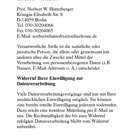
Prof. Norbert W. Hinterberger
Königin-Elisabeth-Str. 8
D-14059 Berlin
Tel. 030-30204066
Fax 030-30204065
E-Mail:
norbertwhinterb(at)onlinehome.de
Verantwortliche Stelle ist die natürliche oder
juristische Person, die allein oder gemeinsam mit
anderen über die Zwecke und Mittel der
Verarbeitung von personenbezogenen Daten (z.B.
Namen, E-Mail-Adressen o. Ä.) entscheidet.
Widerruf Ihrer Einwilligung zur
Datenverarbeitung
Viele Datenverarbeitungsvorgänge sind nur mit Ihrer
ausdrücklichen Einwilligung möglich. Sie können
eine bereits erteilte Einwilligung jederzeit widerrufen.
Dazu reicht eine formlose Mitteilung per E-Mail an
uns. Die Rechtmäßigkeit der bis zum Widerruf
erfolgten Datenverarbeitung bleibt vom Widerruf
unberührt.