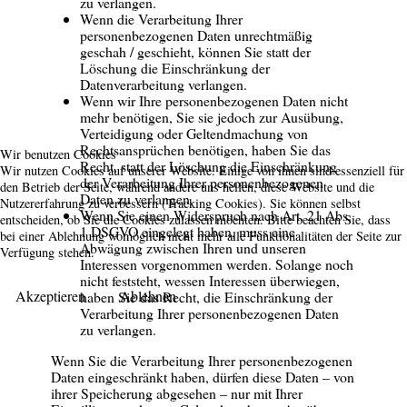
zu verlangen.
Wenn die Verarbeitung Ihrer
personenbezogenen Daten unrechtmäßig
geschah / geschieht, können Sie statt der
Löschung die Einschränkung der
Datenverarbeitung verlangen.
Wenn wir Ihre personenbezogenen Daten nicht
mehr benötigen, Sie sie jedoch zur Ausübung,
Verteidigung oder Geltendmachung von
Rechtsansprüchen benötigen, haben Sie das
Wir benutzen Cookies
Recht, statt der Löschung die Einschränkung
Wir nutzen Cookies auf unserer Website. Einige von ihnen sind essenziell für
der Verarbeitung Ihrer personenbezogenen
den Betrieb der Seite, während andere uns helfen, diese Website und die
Daten zu verlangen.
Nutzererfahrung zu verbessern (Tracking Cookies). Sie können selbst
Wenn Sie einen Widerspruch nach Art. 21 Abs.
entscheiden, ob Sie die Cookies zulassen möchten. Bitte beachten Sie, dass
1 DSGVO eingelegt haben, muss eine
bei einer Ablehnung womöglich nicht mehr alle Funktionalitäten der Seite zur
Abwägung zwischen Ihren und unseren
Verfügung stehen.
Interessen vorgenommen werden. Solange noch
nicht feststeht, wessen Interessen überwiegen,
Akzeptieren
Ablehnen
haben Sie das Recht, die Einschränkung der
Verarbeitung Ihrer personenbezogenen Daten
zu verlangen.
Wenn Sie die Verarbeitung Ihrer personenbezogenen
Daten eingeschränkt haben, dürfen diese Daten – von
ihrer Speicherung abgesehen – nur mit Ihrer