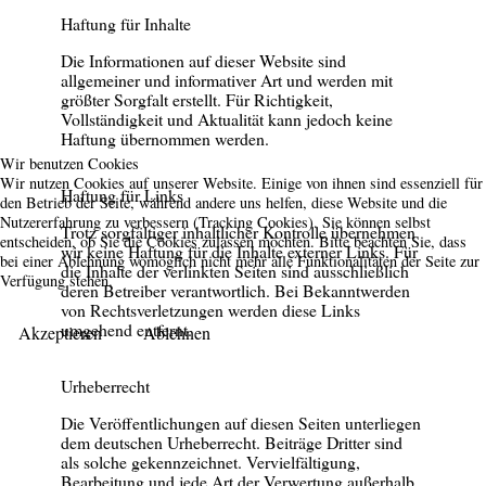
Haftung für Inhalte
Die Informationen auf dieser Website sind
allgemeiner und informativer Art und werden mit
größter Sorgfalt erstellt. Für Richtigkeit,
Vollständigkeit und Aktualität kann jedoch keine
Haftung übernommen werden.
Wir benutzen Cookies
Wir nutzen Cookies auf unserer Website. Einige von ihnen sind essenziell für
Haftung für Links
den Betrieb der Seite, während andere uns helfen, diese Website und die
Nutzererfahrung zu verbessern (Tracking Cookies). Sie können selbst
Trotz sorgfältiger inhaltlicher Kontrolle übernehmen
entscheiden, ob Sie die Cookies zulassen möchten. Bitte beachten Sie, dass
wir keine Haftung für die Inhalte externer Links. Für
bei einer Ablehnung womöglich nicht mehr alle Funktionalitäten der Seite zur
die Inhalte der verlinkten Seiten sind ausschließlich
Verfügung stehen.
deren Betreiber verantwortlich. Bei Bekanntwerden
von Rechtsverletzungen werden diese Links
umgehend entfernt.
Akzeptieren
Ablehnen
Urheberrecht
Die Veröffentlichungen auf diesen Seiten unterliegen
dem deutschen Urheberrecht. Beiträge Dritter sind
als solche gekennzeichnet. Vervielfältigung,
Bearbeitung und jede Art der Verwertung außerhalb