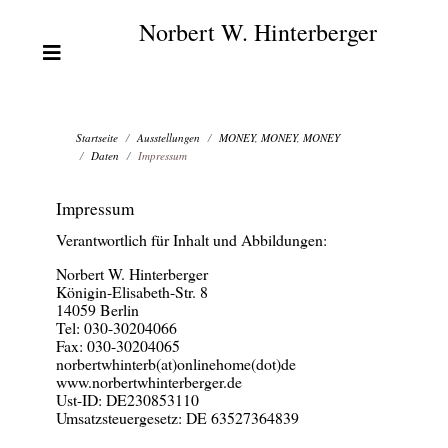
Norbert W. Hinterberger
Startseite
Ausstellungen
MONEY, MONEY, MONEY
Daten
Impressum
Impressum
Verantwortlich für Inhalt und Abbildungen:
Norbert W. Hinterberger
Königin-Elisabeth-Str. 8
14059 Berlin
Tel: 030-30204066
Fax: 030-30204065
norbertwhinterb(at)onlinehome(dot)de
www.norbertwhinterberger.de
Ust-ID: DE230853110
Umsatzsteuergesetz: DE 63527364839