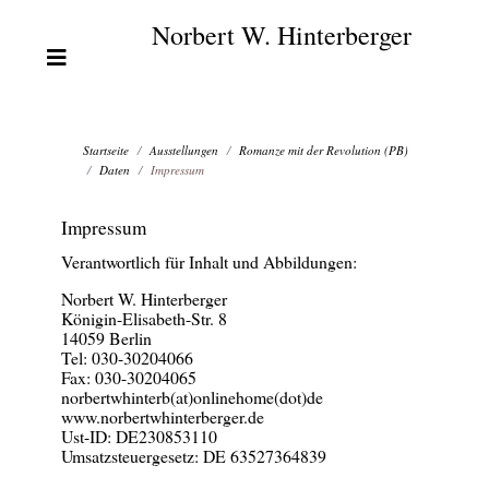
Norbert W. Hinterberger
Startseite
Ausstellungen
Romanze mit der Revolution (PB)
Daten
Impressum
Impressum
Verantwortlich für Inhalt und Abbildungen:
Norbert W. Hinterberger
Königin-Elisabeth-Str. 8
14059 Berlin
Tel: 030-30204066
Fax: 030-30204065
norbertwhinterb(at)onlinehome(dot)de
www.norbertwhinterberger.de
Ust-ID: DE230853110
Umsatzsteuergesetz: DE 63527364839