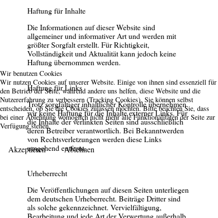
Haftung für Inhalte
Die Informationen auf dieser Website sind
allgemeiner und informativer Art und werden mit
größter Sorgfalt erstellt. Für Richtigkeit,
Vollständigkeit und Aktualität kann jedoch keine
Haftung übernommen werden.
Wir benutzen Cookies
Wir nutzen Cookies auf unserer Website. Einige von ihnen sind essenziell für
Haftung für Links
den Betrieb der Seite, während andere uns helfen, diese Website und die
Nutzererfahrung zu verbessern (Tracking Cookies). Sie können selbst
Trotz sorgfältiger inhaltlicher Kontrolle übernehmen
entscheiden, ob Sie die Cookies zulassen möchten. Bitte beachten Sie, dass
wir keine Haftung für die Inhalte externer Links. Für
bei einer Ablehnung womöglich nicht mehr alle Funktionalitäten der Seite zur
die Inhalte der verlinkten Seiten sind ausschließlich
Verfügung stehen.
deren Betreiber verantwortlich. Bei Bekanntwerden
von Rechtsverletzungen werden diese Links
umgehend entfernt.
Akzeptieren
Ablehnen
Urheberrecht
Die Veröffentlichungen auf diesen Seiten unterliegen
dem deutschen Urheberrecht. Beiträge Dritter sind
als solche gekennzeichnet. Vervielfältigung,
Bearbeitung und jede Art der Verwertung außerhalb