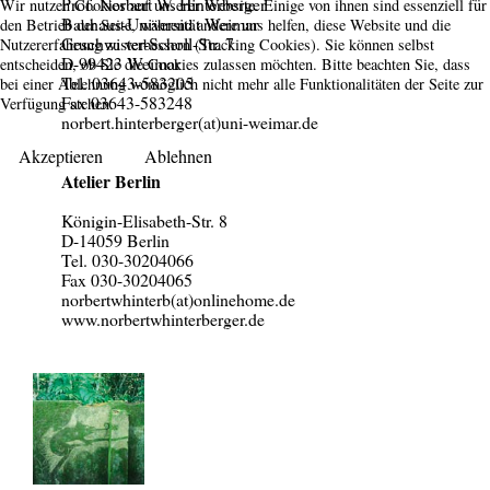
Prof. Norbert W. Hinterberger
Wir nutzen Cookies auf unserer Website. Einige von ihnen sind essenziell für
Bauhaus-Universität Weimar
den Betrieb der Seite, während andere uns helfen, diese Website und die
Geschwister-Scholl-Str. 7
Nutzererfahrung zu verbessern (Tracking Cookies). Sie können selbst
D-99423 Weimar
entscheiden, ob Sie die Cookies zulassen möchten. Bitte beachten Sie, dass
Tel. 03643-583205
bei einer Ablehnung womöglich nicht mehr alle Funktionalitäten der Seite zur
Fax 03643-583248
Verfügung stehen.
norbert.hinterberger(at)uni-weimar.de
Akzeptieren
Ablehnen
Atelier Berlin
Königin-Elisabeth-Str. 8
D-14059 Berlin
Tel. 030-30204066
Fax 030-30204065
norbertwhinterb(at)onlinehome.de
www.norbertwhinterberger.de